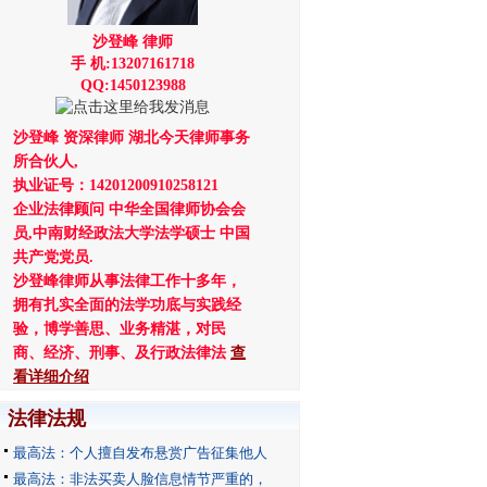
沙登峰 律师
手 机:13207161718
QQ:1450123988
沙登峰 资深律师 湖北今天律师事务
所合伙人,
执业证号：14201200910258121
企业法律顾问 中华全国律师协会会
员,中南财经政法大学法学硕士 中国
共产党党员.
沙登峰律师从事法律工作十多年，
拥有扎实全面的法学功底与实践经
验，博学善思、业务精湛，对民
商、经济、刑事、及行政法律法
查
看详细介绍
法律法规
最高法：个人擅自发布悬赏广告征集他人
最高法：非法买卖人脸信息情节严重的，