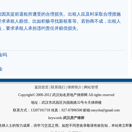
偿因其提前退租所遭受的合理损失。出租人应及时采取合理措施
要求承租人赔偿。比如积极寻找新租客等。若协商不成，出租人
益，要求承租人承担违约责任并赔偿损失。
金吗
金
返回首页
|
联系我们
|
律师简介
|
网站管理
Copyright© 2009-2012 武汉知名房地产律师网 All rights reserved
地址：武汉市武昌区兴国南路32号今天律师楼
联系方式：13207161718 传真：027-87896508 邮箱:easysha@gmail.com
keywords:
武汉房产律师
法律人士的智力成果，供学习交流之用。如您不同意收录敬请有效告知，本站将立即删除