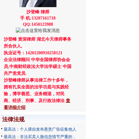
沙登峰 律师
手 机:13207161718
QQ:1450123988
沙登峰 资深律师 湖北今天律师事务
所合伙人,
执业证号：14201200910258121
企业法律顾问 中华全国律师协会会
员,中南财经政法大学法学硕士 中国
共产党党员.
沙登峰律师从事法律工作十多年，
拥有扎实全面的法学功底与实践经
验，博学善思、业务精湛，对民
商、经济、刑事、及行政法律法
查
看详细介绍
法律法规
最高法：个人擅自发布悬赏广告征集他人
最高法：非法买卖人脸信息情节严重的，